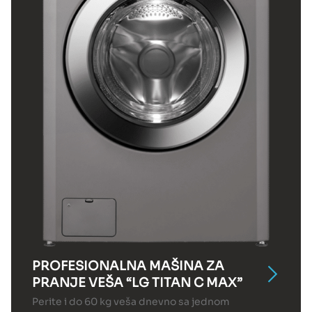
PROFESIONALNA MAŠINA ZA
PRANJE VEŠA “LG TITAN C MAX”
Perite i do 60 kg veša dnevno sa jednom