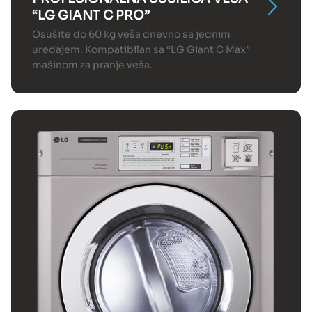
“LG GIANT C PRO”
Osušite do 60 kg veša dnevno sa jednim
uređajem. Kompatibilan sa “LG Giant C Max”
mašinom za pranje veša.