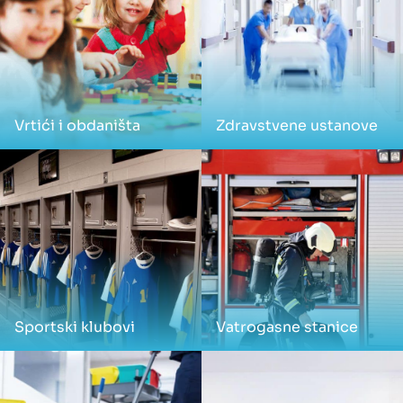
Vrtići i obdaništa
Zdravstvene ustanove
Sportski klubovi
Vatrogasne stanice