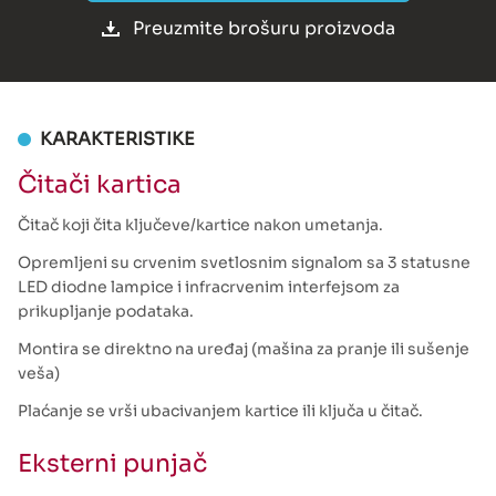
Preuzmite brošuru proizvoda
KARAKTERISTIKE
Čitači kartica
Čitač koji čita ključeve/kartice nakon umetanja.
Opremljeni su crvenim svetlosnim signalom sa 3 statusne
LED diodne lampice i infracrvenim interfejsom za
prikupljanje podataka.
Montira se direktno na uređaj (mašina za pranje ili sušenje
veša)
Plaćanje se vrši ubacivanjem kartice ili ključa u čitač.
Eksterni punjač