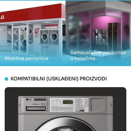
Samouslužne perionice
Mobilne perionice
u hotelima
KOMPATIBILNI (USKLAĐENI) PROIZVODI