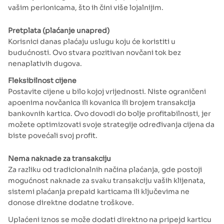
vašim perionicama, što ih čini više lojalnijim.
Pretplata (plaćanje unapred)
Korisnici danas plaćaju uslugu koju će koristiti u
budućnosti. Ovo stvara pozitivan novčani tok bez
nenaplativih dugova.
Fleksibilnost cijene
Postavite cijene u bilo kojoj vrijednosti. Niste ograničeni
apoenima novčanica ili kovanica ili brojem transakcija
bankovnih kartica. Ovo dovodi do bolje profitabilnosti, jer
možete optimizovati svoje strategije određivanja cijena da
biste povećali svoj profit.
Nema naknade za transakciju
Za razliku od tradicionalnih načina plaćanja, gde postoji
mogućnost naknade za svaku transakciju vaših klijenata,
sistemi plaćanja prepaid karticama ili ključevima ne
donose direktne dodatne troškove.
Uplaćeni iznos se može dodati direktno na pripejd karticu