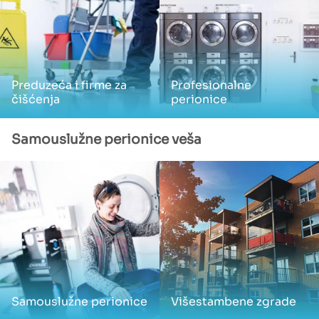
Preduzeća i firme za
Profesionalne
čišćenja
perionice
Samouslužne perionice veša
Samouslužne perionice
Višestambene zgrade