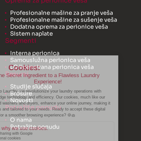
Oprema za perionice veša
Profesionalne mašine za pranje veša
Profesionalne mašine za sušenje veša
Dodatna oprema za perionice veša
Sistem naplate
Segmenti
Interna perionica
Samouslužna perionica veša
LG licencirana perionica veša
Resursi
Studije slučaja
Brošure
Novosti
Potražite ponudu
O nama
Potražite ponudu