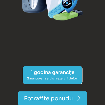
1 godina garancije
Garantovan servis i rezervni delovi
Potražite ponudu