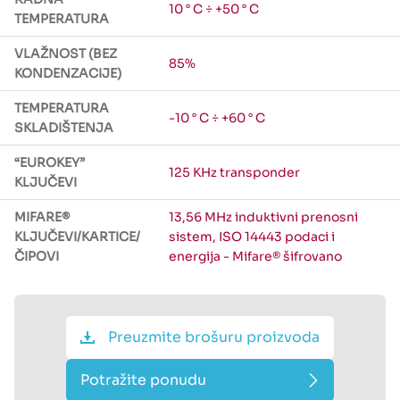
10 ° C ÷ +50 ° C
TEMPERATURA
VLAŽNOST (BEZ
85%
KONDENZACIJE)
TEMPERATURA
-10 ° C ÷ +60 ° C
SKLADIŠTENJA
“EUROKEY”
125 KHz transponder
KLJUČEVI
MIFARE®
13,56 MHz induktivni prenosni
KLJUČEVI/KARTICE/
sistem, ISO 14443 podaci i
ČIPOVI
energija - Mifare® šifrovano
Preuzmite brošuru proizvoda
Potražite ponudu