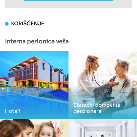
KORIŠĆENJE
Interna perionica veša
Starački domovi za
Hoteli
penzionere