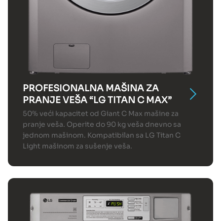
PROFESIONALNA MAŠINA ZA
PRANJE VEŠA “LG TITAN C MAX”
50% veći kapacitet od Giant C Max mašine za
pranje veša. Operite do 90 kg veša dnevno sa
jednom mašinom. Kompatibilan sa LG Titan C
Light mašinom za sušenje veša.