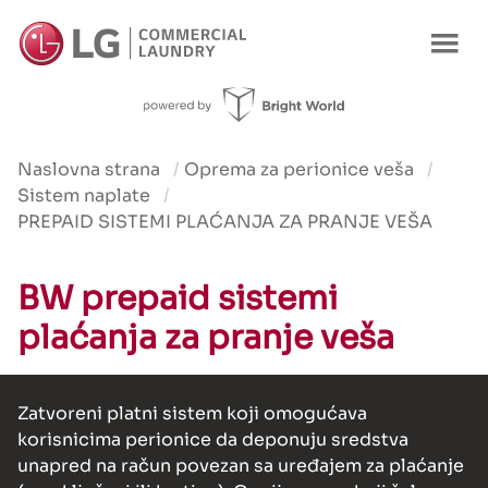
Karakteristike
Prednosti
Karakteristike
Korišćenje
Pon
Naslovna strana
Oprema za perionice veša
Sistem naplate
PREPAID SISTEMI PLAĆANJA ZA PRANJE VEŠA
BW prepaid sistemi
plaćanja za pranje veša
Zatvoreni platni sistem koji omogućava
korisnicima perionice da deponuju sredstva
unapred na račun povezan sa uređajem za plaćanje