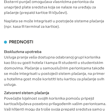
Eksterni punjač omogućava vlasnicima perionica da
unaprijed plate sredstva koja se nalaze na uređaju za
plaćanje (prepaid kartice ili ključevi).
Naplata se može integrisati u postojeće sisteme plaćanja
(npr. kasa ili terminal za kartice).
PREDNOSTI
Ekskluzivna upotreba
Usluga pranja veša dostupna odabranoj grupi korisnika
kao što su gosti hotela i kampa ili studenti u studentskim
domovima. Plaćanje u samouslužnim perionicama takođe
se može integrisati u postojeći sistem plaćanja, na primer
u hotelima gost može koristiti istu karticu za plaćanje svih
usluga.
Zatvoreni sistem plaćanja
Povećajte lojalnost svojih korisnika pomoću pripejd
kartica/ključeva posebno prilagođenih vašim perionicama.
Vaši klijenti mogu da troše svoja prepaid sredstva samo u