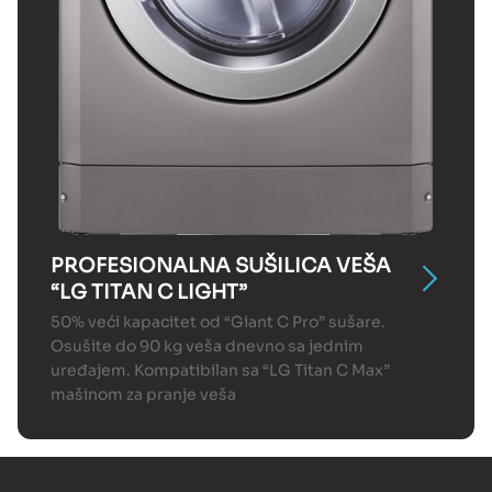
PROFESIONALNA SUŠILICA VEŠA
“LG TITAN C LIGHT”
50% veći kapacitet od “Giant C Pro” sušare.
Osušite do 90 kg veša dnevno sa jednim
uređajem. Kompatibilan sa “LG Titan C Max”
mašinom za pranje veša