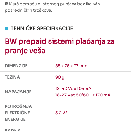
ili ključ pomoću eksternog punjača bez ikakvih
posredničkih troškova.
TEHNIČKE SPECIFIKACIJE
BW prepaid sistemi plaćanja za
pranje veša
DIMENZIJE
55 x 75 x 77 mm
TEŽINA
90 g
18-40 Vdc 105mA
NAPAJANJE
18-27 Vac 50/60 Hz 170 mA
POTROŠNJA
ELEKTRIČNE
3.2 W
ENERGIJE
RADNA