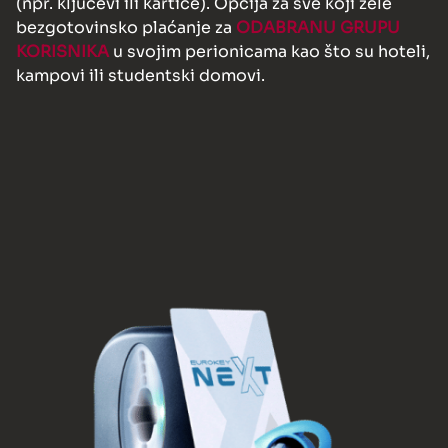
(npr. ključevi ili kartice). Opcija za sve koji žele
bezgotovinsko plaćanje za
ODABRANU GRUPU
KORISNIKA
u svojim perionicama kao što su hoteli,
kampovi ili studentski domovi.