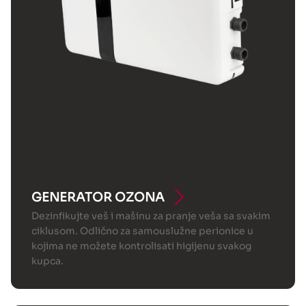
GENERATOR OZONA
Dezinfikujte veš i mašinu za pranje veša sa svakim
ciklusom. Odlično za samouslužne perionice u
kojima ne možete kontrolisati higijenu svakog
kupca.