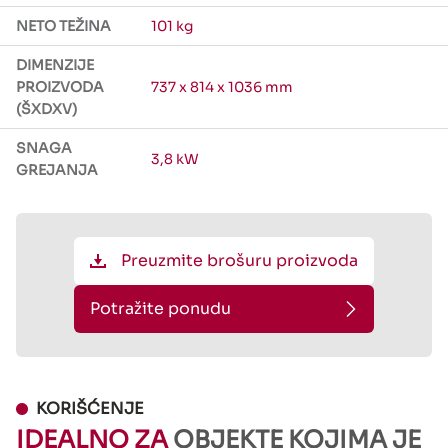
NETO TEŽINA
101 kg
DIMENZIJE
PROIZVODA
737 x 814 x 1036 mm
(ŠXDXV)
SNAGA
3,8 kW
GREJANJA
Preuzmite brošuru proizvoda
Potražite ponudu
KORIŠĆENJE
IDEALNO ZA
OBJEKTE KOJIMA JE