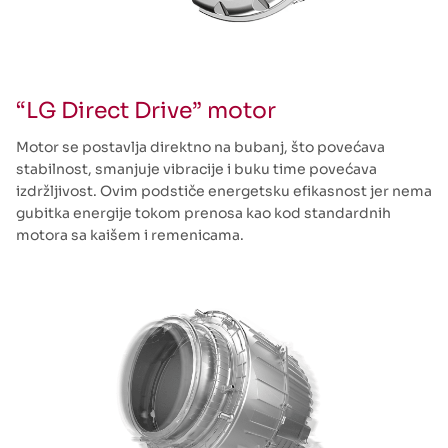
“LG Direct Drive” motor
Motor se postavlja direktno na bubanj, što povećava
stabilnost, smanjuje vibracije i buku time povećava
izdržljivost. Ovim podstiče energetsku efikasnost jer nema
gubitka energije tokom prenosa kao kod standardnih
motora sa kaišem i remenicama.