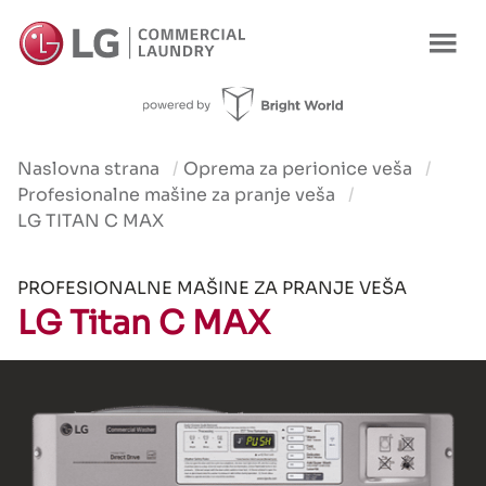
Proizvod
Prednosti
Karakteristike
Korišćenje
Ponuda
Naslovna strana
Oprema za perionice veša
Profesionalne mašine za pranje veša
LG TITAN C MAX
PROFESIONALNE MAŠINE ZA PRANJE VEŠA
LG Titan C MAX