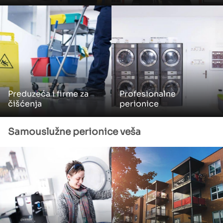
Preduzeća i firme za
Profesionalne
čišćenja
perionice
Samouslužne perionice veša