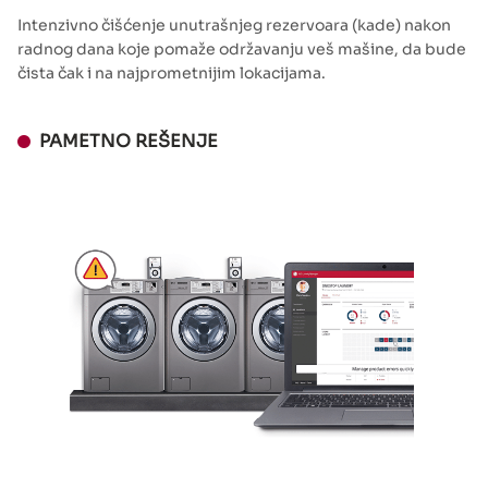
Intenzivno čišćenje unutrašnjeg rezervoara (kade) nakon
radnog dana koje pomaže održavanju veš mašine, da bude
čista čak i na najprometnijim lokacijama.
PAMETNO REŠENJE