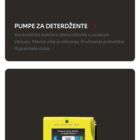
PUMPE ZA DETERDŽENTE
Kontrolišite količinu deterdženta u svakom
ciklusu. Nema više prolivanja, ili ulivanja prevelike
ili premale doze.