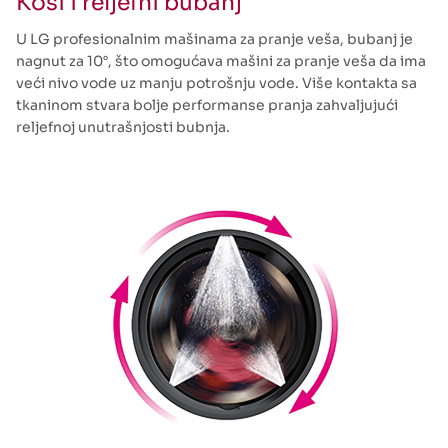
Kosi i reljefni bubanj
U LG profesionalnim mašinama za pranje veša, bubanj je
nagnut za 10°, što omogućava mašini za pranje veša da ima
veći nivo vode uz manju potrošnju vode. Više kontakta sa
tkaninom stvara bolje performanse pranja zahvaljujući
reljefnoj unutrašnjosti bubnja.