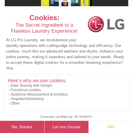
SISTEM NAPLATE
Naplata za korišćenje mašina bez zaposlenog
radnika.
Treba li vam manja mašina za pranje