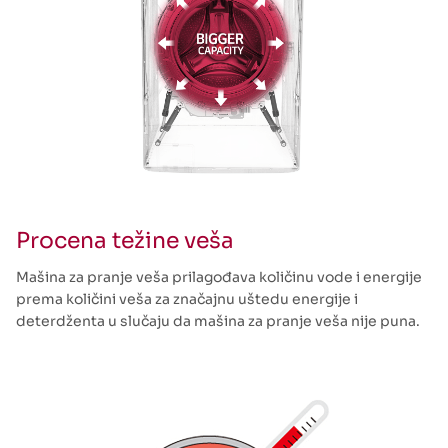
Procena težine veša
Mašina za pranje veša prilagođava količinu vode i energije
prema količini veša za značajnu uštedu energije i
deterdženta u slučaju da mašina za pranje veša nije puna.