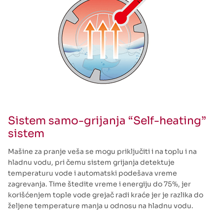
Sistem samo-grijanja “Self-heating”
sistem
Mašine za pranje veša se mogu priključiti i na toplu i na
hladnu vodu, pri čemu sistem grijanja detektuje
temperaturu vode i automatski podešava vreme
zagrevanja. Time štedite vreme i energiju do 75%, jer
korišćenjem tople vode grejač radi kraće jer je razlika do
željene temperature manja u odnosu na hladnu vodu.