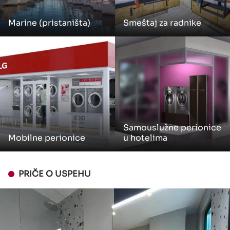
Marine (pristaništa)
Smeštaj za radnike
Samouslužne perionice
Mobilne perionice
u hotelima
PRIČE O USPEHU