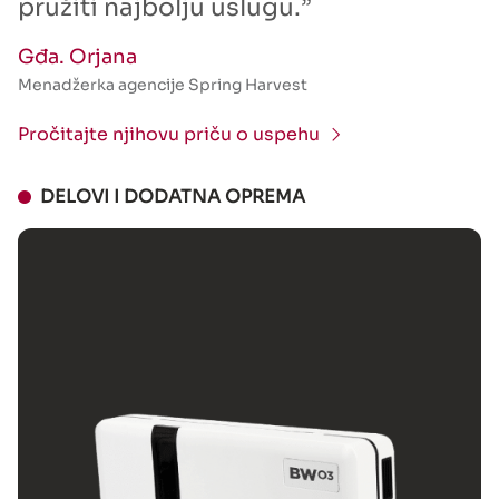
pružiti najbolju uslugu.”
Gđa. Orjana
Menadžerka agencije Spring Harvest
Pročitajte njihovu priču o uspehu
DELOVI I DODATNA OPREMA