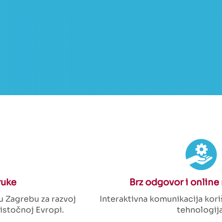
ruke
Brz odgovor i online
u Zagrebu za razvoj
Interaktivna komunikacija kor
 istočnoj Evropi.
tehnologija