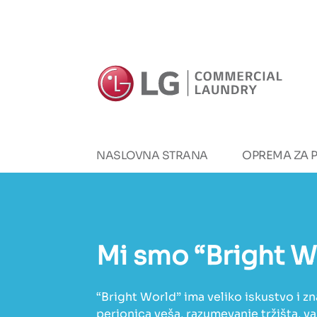
OPREMA ZA P
NASLOVNA STRANA
Mi smo
“Bright W
“Bright World” ima veliko iskustvo i z
perionica veša, razumevanje tržišta, va