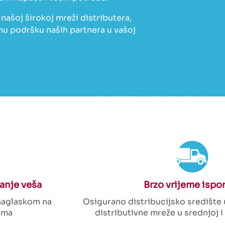
našoj širokoj mreži distributera,
nu podršku naših partnera u vašoj
ranje veša
Brzo vrijeme ispo
 naglaskom na
Osigurano distribucijsko središte 
ama
distributivne mreže u srednjoj i