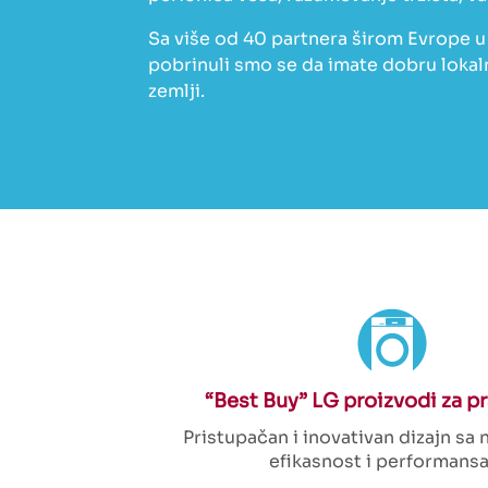
Sa više od 40 partnera širom Evrope u 
pobrinuli smo se da imate dobru lokal
zemlji.
“Best Buy” LG proizvodi za p
Pristupačan i inovativan dizajn sa
efikasnost i performans