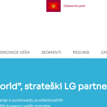
Odaberite jezik
ERIONICE VEŠA
SEGMENTI
RESURSI
ZA
orld”
, strateški LG partne
nanje o poslovanju profesionalnih
ših kupaca i vaših potreba.