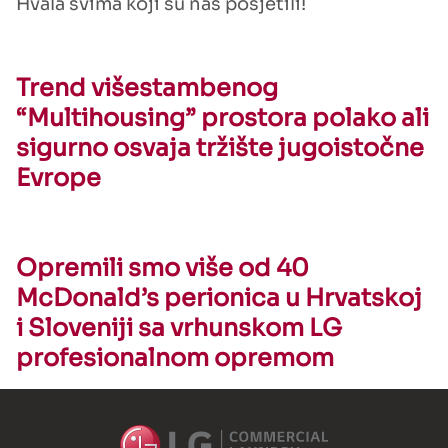
Hvala svima koji su nas posjetili!
Trend višestambenog
“Multihousing” prostora polako ali
sigurno osvaja tržište jugoistočne
Evrope
Opremili smo više od 40
McDonald’s perionica u Hrvatskoj
i Sloveniji sa vrhunskom LG
profesionalnom opremom