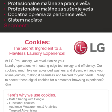
Profesionalne mašine za pranje veša
Profesionalne mašine za sušenje veša
Dodatna oprema za perionice veša
Sistem naplate
Segmenti
Interna perionica
Samouslužna perionica veša
LG licencirana perionica veša
Resursi
Studije slučaja
Brošure
Novosti
Potražite ponudu
O nama
Potražite ponudu