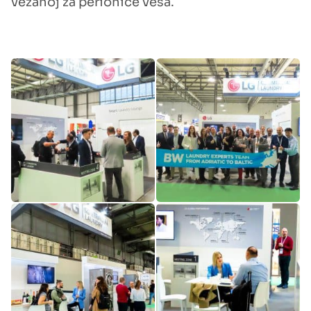
vezanoj za perionice veša.