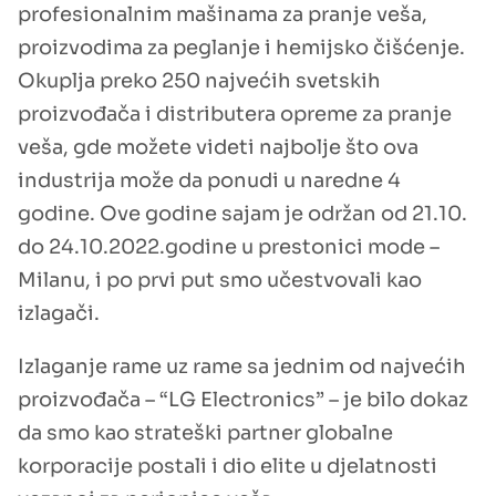
profesionalnim mašinama za pranje veša,
proizvodima za peglanje i hemijsko čišćenje.
Okuplja preko 250 najvećih svetskih
proizvođača i distributera opreme za pranje
veša, gde možete videti najbolje što ova
industrija može da ponudi u naredne 4
godine. Ove godine sajam je održan od 21.10.
do 24.10.2022.godine u prestonici mode –
Milanu, i po prvi put smo učestvovali kao
izlagači.
Izlaganje rame uz rame sa jednim od najvećih
proizvođača – “LG Electronics” – je bilo dokaz
da smo kao strateški partner globalne
korporacije postali i dio elite u djelatnosti